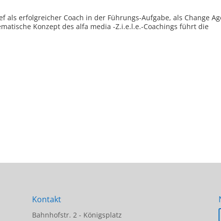
Chef als erfolgreicher Coach in der Führungs-Aufgabe, als Change A
matische Konzept des alfa media -Z.i.e.l.e.-Coachings führt die
Kontakt
Bahnhofstr. 2 - Königsplatz