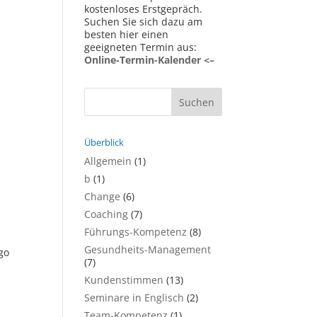
kostenloses Erstgepräch.
Suchen Sie sich dazu am
besten hier einen
geeigneten Termin aus:
Online-Termin-Kalender <–
Überblick
Allgemein
(1)
b
(1)
Change
(6)
Coaching
(7)
Führungs-Kompetenz
(8)
Gesundheits-Management
go
(7)
Kundenstimmen
(13)
Seminare in Englisch
(2)
Team-Kompetenz
(1)