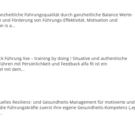
anzheitliche Führungsqualität durch ganzheitliche Balance Werte-
le und Förderung von Führungs-Effektivität, Motivation und
 is a...
ck Führung live – training by doing ! Situative und authentische
ren mit Persönlichkeit und Feedback alfa fit ist ein
l mit dem...
iduelles Resilienz- und Gesundheits-Management für motivierte und
n die Führungskräfte zuerst ihre eigene Gesundheits-Kompetenz („e
..