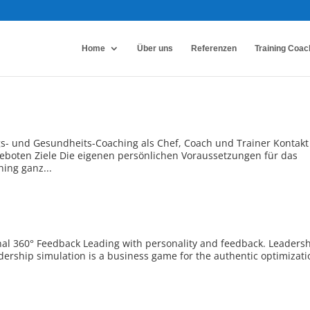
Home
Über uns
Referenzen
Training Coac
gs- und Gesundheits-Coaching als Chef, Coach und Trainer Kontakt
eboten Ziele Die eigenen persönlichen Voraussetzungen für das
ing ganz...
onal 360° Feedback Leading with personality and feedback. Leaders
eadership simulation is a business game for the authentic optimizat