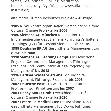
Stress, Gesundheit, Führung, Meditation
Konfliktsteuerung, (vgl. Website www.alfa-media-
institut.de).
alfa media Human Resources Projekte – Auszüge
1985 REWE
Zentralorganisation: Verschiedene Große
Cultural Change Projekte
bis 2006
1986 Siemens AG München
Konzeption, und
Implementierung des „Siemens FührungsVerhaltens-
Trainings“ (FVT) für Gesamt Siemens.
Bis heute.
1988 Deutsche BP AG
Gesundheits-Management top
down
bis 2008
1990 Siemens AG Learning Campus
verschiedene
Projekte: Gesundheits-Management, Führungs-
Exzellenz und Team-Entwicklungs-Projekte (Top
Management)
bis 2018
1996 Berliner Wasser-Betriebe
Gesundheits-
Management, Führungs-Exzellenz
bis 2005
2002 Deutsche Post
Großes Führungs-Kultur
Programm zur Privatisierung
bis 2007
2003 Penny Markt GmbH
Verschiedene Große
Cultural Change Projekte
bis 2020
2007 Fresenius Medical Care
Deutschland, R & D
Gesundheits-Management Top Down, Führungs-
Exzellenz im Nachwuchs
bis 2020