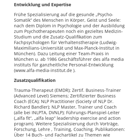
Entwicklung und Expertise
Frühe Spezialisierung auf die gesunde „Psycho-
Somatik“ des Menschen in Körper, Geist und Seele:
nach dem Diplom in Psychologie und der Ausbildung
zum Psychotherapeuten noch ein gezieltes Medizin-
Studium und die Zusatz-Qualifikation zum
Fachpsychologen für Verhaltenstherapie (Ludwig-
Maximilians-Universität und Max-Planck-Institut in
München). Dazu Leitung einer Team-Praxis in
München u. ab 1986 Geschäftsführer des alfa media
instituts für ganzheitliche Personal-Entwicklung
(www.alfa-media-institut.de ).
Zusatzqualifikation
Trauma-Therapeut (EMDR); Zertif. Business-Trainer
(Advanced Level) Siemens; Zertifizierter Business
Coach (ECA); NLP Practitioner (Society of NLP Dr.
Richard Bandler); NLP Master, Trainer und Coach
(alle bei INLPTA, DVNLP); Führungs-Planspiel-Leiter
(„alfa fit“, „alfa leap“ leadership exercise and action
program). Weitere Spezialisierung durch Vorträge,
Forschung, Lehre , Training, Coaching. Publikationen:
Über 14 Buch- und Fachartikel zu Themen wie