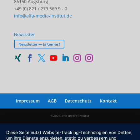
86150 Augsburg
+49 (0) 821 / 279 569 9 - 0
info@alfa-media-institut.de
Newsletter
Newsletter — Ja Gerne !
Impressum
AGB
Datenschutz
Kontakt
©2026 alfa media institut
Diese Seite nutzt Website-Tracking-Technologien von Dritten,
um ihre Dienste anzubieten, stetig zu verbessern und