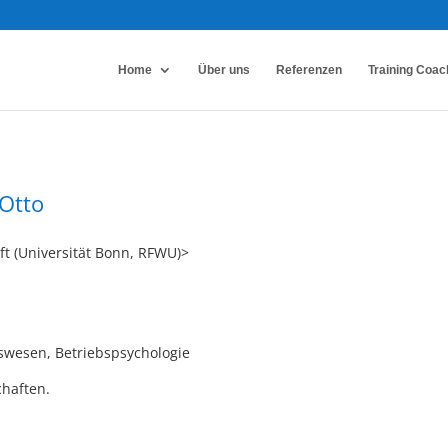
Home
Über uns
Referenzen
Training Coac
 Otto
ft (Universität Bonn, RFWU)>
gswesen, Betriebspsychologie
chaften.